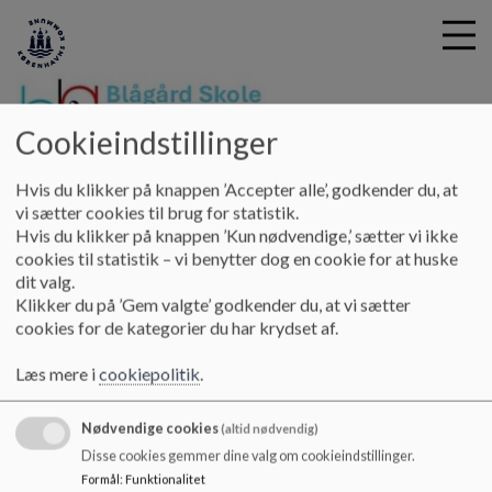
Cookieindstillinger
Blågård Skole
G
Hvis du klikker på knappen ’Accepter alle’, godkender du, at
å
Kontakt
Skolepsykolog
vi sætter cookies til brug for statistik.
t
Hvis du klikker på knappen ’Kun nødvendige,’ sætter vi ikke
i
cookies til statistik – vi benytter dog en cookie for at huske
Skolepsykolog
l
dit valg.
h
Klikker du på ’Gem valgte’ godkender du, at vi sætter
o
cookies for de kategorier du har krydset af.
v
Skolepsykolog
e
Læs mere i
cookiepolitik
.
Sigrid Albeck Kristensen
d
i
Mail:
im5d@kk.dk
Nødvendige cookies
n
(altid nødvendig)
d
Disse cookies gemmer dine valg om cookieindstillinger.
h
Formål
:
Funktionalitet