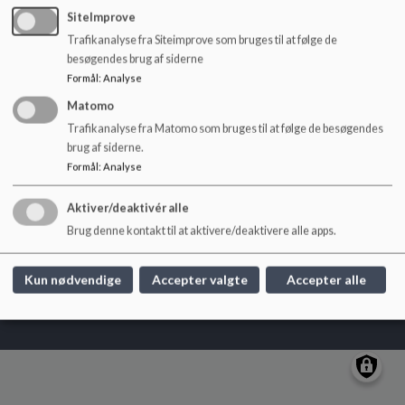
o
SiteImprove
l
Blågård Skole
Trafikanalyse fra Siteimprove som bruges til at følge de
d
besøgendes brug af siderne
e
Hans Tavsens Gade 4, 2200 København N
Formål
:
Analyse
t
blg@kk.dk
Matomo
+45 3366 7700
Trafikanalyse fra Matomo som bruges til at følge de besøgendes
EAN NR.
5798009376367
brug af siderne.
Tilgængelighedserklæring
Formål
:
Analyse
Sitemap
Aktiver/deaktivér alle
Brug denne kontakt til at aktivere/deaktivere alle apps.
Cookie politik
Kun nødvendige
Accepter valgte
Accepter alle