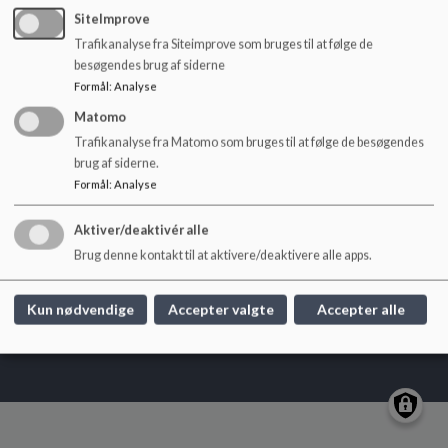
o
SiteImprove
l
Trafikanalyse fra Siteimprove som bruges til at følge de
d
Blågård Skole
besøgendes brug af siderne
e
Hans Tavsens Gade 4, 2200 København N
Formål
:
Analyse
t
blg@kk.dk
Matomo
+45 3366 7700
Trafikanalyse fra Matomo som bruges til at følge de besøgendes
brug af siderne.
EAN NR.
5798009376367
Formål
:
Analyse
Tilgængelighedserklæring
Sitemap
Aktiver/deaktivér alle
Brug denne kontakt til at aktivere/deaktivere alle apps.
Kun nødvendige
Accepter valgte
Accepter alle
Cookie politik