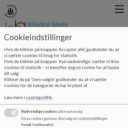
Cookieindstillinger
Blågård Skole
G
Hvis du klikker på knappen ’Accepter alle’, godkender du, at
å
Skolebestyrelsen
Faglig Handleplan
vi sætter cookies til brug for statistik.
t
Hvis du klikker på knappen ’Kun nødvendige,’ sætter vi ikke
i
cookies til statistik – vi benytter dog en cookie for at huske
Faglig Handleplan
l
dit valg.
h
Klikker du på ’Gem valgte’ godkender du, at vi sætter
o
cookies for de kategorier du har krydset af.
v
.
e
Læs mere i
cookiepolitik
.
Dokumenter
d
i
Faglig handleplan
Nødvendige cookies
n
(altid nødvendig)
d
Disse cookies gemmer dine valg om cookieindstillinger.
h
Formål
:
Funktionalitet