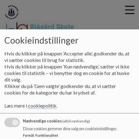
Cookieindstillinger
Blågård Skole
G
Hvis du klikker på knappen ’Accepter alle’, godkender du, at
å
Kontakt
Skolesocialrådgiver
vi sætter cookies til brug for statistik.
t
Hvis du klikker på knappen ’Kun nødvendige,’ sætter vi ikke
i
cookies til statistik – vi benytter dog en cookie for at huske
Skolesocialrådgiver
l
dit valg.
h
Klikker du på ’Gem valgte’ godkender du, at vi sætter
o
cookies for de kategorier du har krydset af.
v
Skolesocialrådgiver
e
Læs mere i
cookiepolitik
.
Nanette Sys Hansen
d
i
Mail: ej8e@kk.dk
Nødvendige cookies
n
(altid nødvendig)
d
Disse cookies gemmer dine valg om cookieindstillinger.
h
Formål
:
Funktionalitet