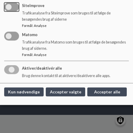
o
SiteImprove
l
Blågård Skole
Trafikanalyse fra Siteimprove som bruges til at følge de
d
besøgendes brug af siderne
e
Hans Tavsens Gade 4, 2200 København N
Formål
:
Analyse
t
blg@kk.dk
Matomo
+45 3366 7700
Trafikanalyse fra Matomo som bruges til at følge de besøgendes
EAN NR.
5798009376367
brug af siderne.
Tilgængelighedserklæring
Formål
:
Analyse
Sitemap
Aktiver/deaktivér alle
Brug denne kontakt til at aktivere/deaktivere alle apps.
Cookie politik
Kun nødvendige
Accepter valgte
Accepter alle