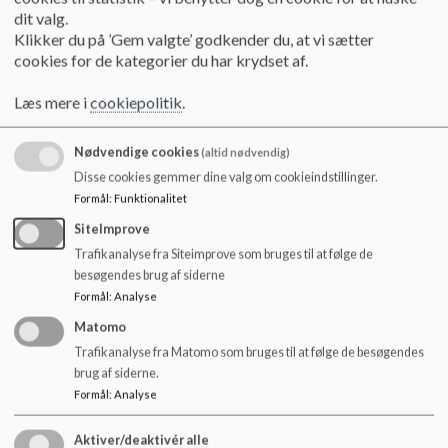
o
undervisningen og samværet omkring undervisningen.
dit valg.
l
Klikker du på ’Gem valgte’ godkender du, at vi sætter
Stærkt samarbejde
d
cookies for de kategorier du har krydset af.
e
KKFO'ens pædagogiske medarbejdere varetager Stærkt
t
Læs mere i
cookiepolitik
.
samarbejde. Hver klasse har en primærpædagog, der er i
skolen en fast ugentlig dag. Her er der mulighed for at
arbejde med ændrede undervisningsformer, varieret
Nødvendige cookies
(altid nødvendig)
undervisning, holddeling mm. for at understøtte børnenes
Disse cookies gemmer dine valg om cookieindstillinger.
udviklings- og læringspotentialer. Pædagogerne og lærernes
Formål
:
Funktionalitet
samtidige tilstedeværelse skaber mere tid til det enkelte
SiteImprove
barn.
Trafikanalyse fra Siteimprove som bruges til at følge de
Primærpædagogen følger børnene gennem indskolingen helt
besøgendes brug af siderne
frem til 4. klasse. Det skaber tryghed, kendskab og
Formål
:
Analyse
kontinuitet for børnene.
Matomo
Trafikanalyse fra Matomo som bruges til at følge de besøgendes
Primærpædagogen deltager i skole-hjem-samtaler,
brug af siderne.
forældremøder i klassen og på årgang og netværksmøder,
Formål
:
Analyse
når vi har en særlig indsats omkring et enkelt barn eller en
børnegruppe.
Aktiver/deaktivér alle