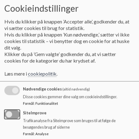
o
Cookieindstillinger
Kia Juul Vilhelmsen
l
d
Souschef, mellemtrin - udskoling
Hvis du klikker på knappen ’Accepter alle’, godkender du, at
e
vi sætter cookies til brug for statistik.
t
Hvis du klikker på knappen ’Kun nødvendige,’ sætter vi ikke
cookies til statistik – vi benytter dog en cookie for at huske
dit valg.
Klikker du på ’Gem valgte’ godkender du, at vi sætter
cookies for de kategorier du har krydset af.
Lisbeth Gade
Læs mere i
cookiepolitik
.
Souschef, afdeling indskolingen
Nødvendige cookies
(altid nødvendig)
Disse cookies gemmer dine valg om cookieindstillinger.
Formål
:
Funktionalitet
SiteImprove
Trafikanalyse fra Siteimprove som bruges til at følge de
besøgendes brug af siderne
Formål
:
Analyse
Annika Lorenzen