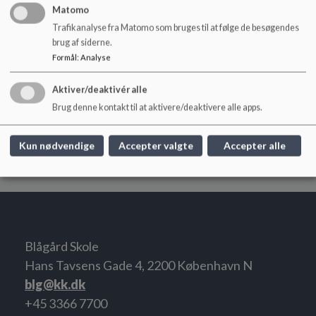
Matomo
KKFO-leder
Trafikanalyse fra Matomo som bruges til at følge de besøgendes
brug af siderne.
Formål
:
Analyse
Aktiver/deaktivér alle
Brug denne kontakt til at aktivere/deaktivere alle apps.
Sofie Wifstrand Poulsen
Kun nødvendige
Accepter valgte
Accepter alle
Blågård Skole
Hans Tavsens Gade 4, 2200 København N
blg@kk.dk
+45 3366 7700