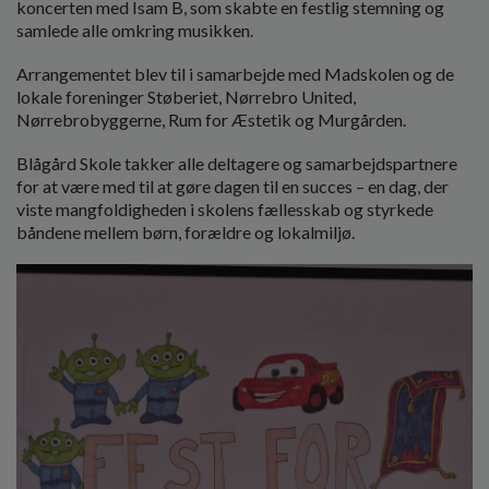
koncerten med Isam B, som skabte en festlig stemning og
o
samlede alle omkring musikken.
l
d
Arrangementet blev til i samarbejde med Madskolen og de
e
lokale foreninger Støberiet, Nørrebro United,
t
Nørrebrobyggerne, Rum for Æstetik og Murgården.
Blågård Skole takker alle deltagere og samarbejdspartnere
for at være med til at gøre dagen til en succes – en dag, der
viste mangfoldigheden i skolens fællesskab og styrkede
båndene mellem børn, forældre og lokalmiljø.