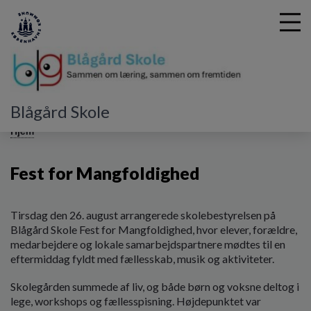
Blågård Skole
G
å
Hjem
t
i
Fest for Mangfoldighed
l
h
o
v
Tirsdag den 26. august arrangerede skolebestyrelsen på
e
Blågård Skole Fest for Mangfoldighed, hvor elever, forældre,
d
medarbejdere og lokale samarbejdspartnere mødtes til en
i
eftermiddag fyldt med fællesskab, musik og aktiviteter.
n
Skolegården summede af liv, og både børn og voksne deltog i
d
lege, workshops og fællesspisning. Højdepunktet var
h